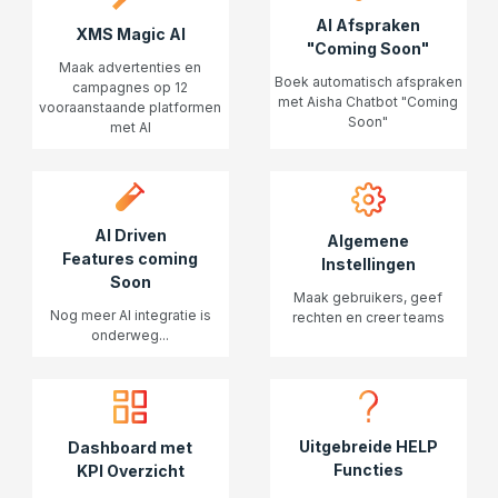
AI Afspraken
XMS Magic AI
"Coming Soon"
Maak advertenties en
Boek automatisch afspraken
campagnes op 12
met Aisha Chatbot "Coming
vooraanstaande platformen
Soon"
met AI
AI Driven
Algemene
Features coming
Instellingen
Soon
Maak gebruikers, geef
Nog meer AI integratie is
rechten en creer teams
onderweg...
Uitgebreide HELP
Dashboard met
Functies
KPI Overzicht